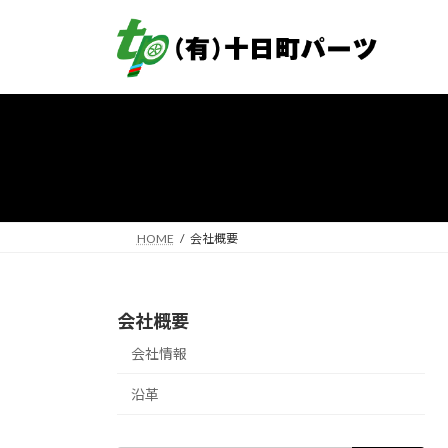
コ
ナ
ン
ビ
テ
ゲ
ン
ー
ツ
シ
へ
ョ
ス
ン
キ
に
ッ
移
プ
動
HOME
会社概要
会社概要
会社情報
沿革