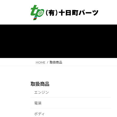
コ
ナ
ン
ビ
テ
ゲ
ン
ー
ツ
シ
へ
ョ
ス
ン
キ
に
ッ
移
プ
動
HOME
取扱商品
取扱商品
エンジン
電装
ボディ