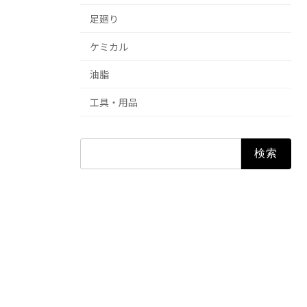
足廻り
ケミカル
油脂
工具・用品
検
索: