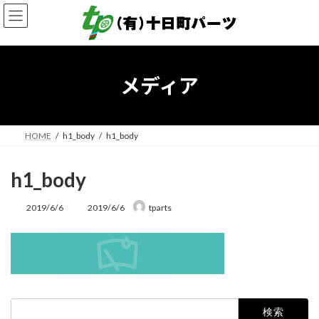
コ
ナ
ン
ビ
テ
ゲ
ン
ー
ツ
シ
へ
ョ
メディア
ス
ン
キ
に
ッ
移
プ
動
HOME
h1_body
h1_body
h1_body
最
2019/6/6
2019/6/6
tparts
終
更
新
日
時
:
検