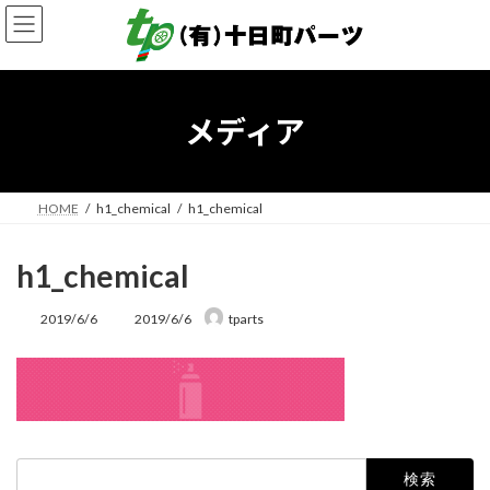
コ
ナ
ン
ビ
テ
ゲ
ン
ー
ツ
シ
へ
ョ
メディア
ス
ン
キ
に
ッ
移
プ
動
HOME
h1_chemical
h1_chemical
h1_chemical
最
2019/6/6
2019/6/6
tparts
終
更
新
日
時
:
検