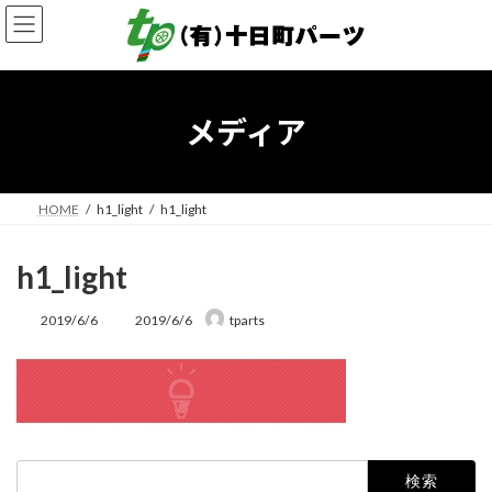
コ
ナ
ン
ビ
テ
ゲ
ン
ー
ツ
シ
へ
ョ
メディア
ス
ン
キ
に
ッ
移
プ
動
HOME
h1_light
h1_light
h1_light
最
2019/6/6
2019/6/6
tparts
終
更
新
日
時
:
検