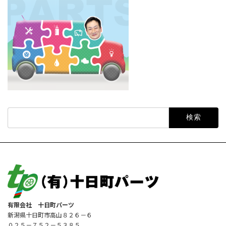
検
索:
有限会社 十日町パーツ
新潟県十日町市高山８２６－６
０２５－７５２－５３８５