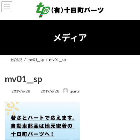
コ
ナ
ン
ビ
テ
ゲ
ン
ー
ツ
シ
へ
ョ
メディア
ス
ン
キ
に
ッ
移
プ
動
HOME
mv01__sp
mv01__sp
mv01__sp
最
2019/6/28
2019/6/28
tparts
終
更
新
日
時
: