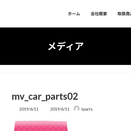
ホーム
会社概要
取扱商
メディア
mv_car_parts02
最
2019/6/11
2019/6/11
tparts
終
更
新