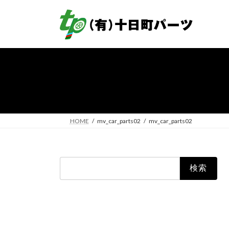
コ
ナ
ン
ビ
テ
ゲ
ン
ー
ツ
シ
へ
ョ
ス
ン
キ
に
ッ
移
プ
動
HOME
mv_car_parts02
mv_car_parts02
検
索: