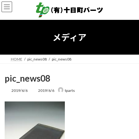
コ
ナ
ン
ビ
テ
ゲ
ン
ー
ツ
シ
へ
ョ
メディア
ス
ン
キ
に
ッ
移
プ
動
HOME
pic_news08
pic_news08
pic_news08
最
2019/6/6
2019/6/6
tparts
終
更
新
日
時
: