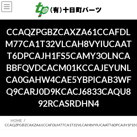
コ
ナ
ン
ビ
テ
ゲ
ン
ー
ツ
シ
CCAQZPGBZCAXZA61CCAFDL
へ
ョ
ス
ン
M77CA1T32VLCAH8VYIUCAAT
キ
に
ッ
移
T6DPCAJH1FS5CAMY3OLNCA
プ
動
BBFQVDCACM01KCCAJEYUNL
CA0GAHW4CAE5YBPICAB3WF
Q9CARJ0D9KCACJ6833CAQU8
92RCASRDHN4
HOME
CCAQZPGBZCAXZA61CCAFDLM77CA1T32VLCAH8VYIUCAATT6DPCAJH1FS