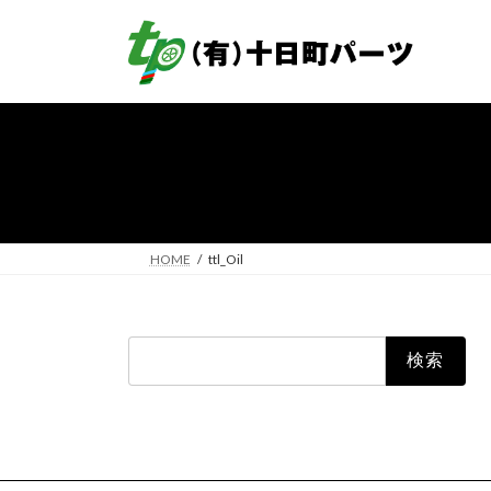
コ
ナ
ン
ビ
テ
ゲ
ン
ー
ツ
シ
へ
ョ
ス
ン
キ
に
ッ
移
プ
動
HOME
ttl_Oil
検
索: