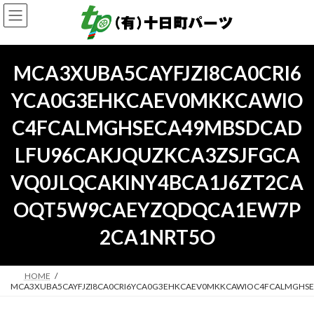
コ
ナ
ン
ビ
テ
ゲ
ン
ー
ツ
シ
MCA3XUBA5CAYFJZI8CA0CRI6
へ
ョ
ス
ン
YCA0G3EHKCAEV0MKKCAWIO
キ
に
ッ
移
C4FCALMGHSECA49MBSDCAD
プ
動
LFU96CAKJQUZKCA3ZSJFGCA
VQ0JLQCAKINY4BCA1J6ZT2CA
OQT5W9CAEYZQDQCA1EW7P
2CA1NRT5O
HOME
MCA3XUBA5CAYFJZI8CA0CRI6YCA0G3EHKCAEV0MKKCAWIOC4FCALMGHS