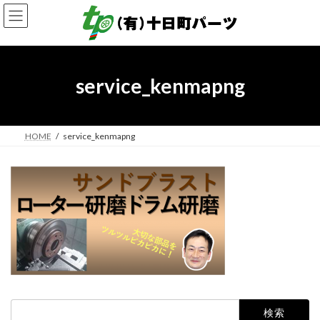
コ
ナ
ン
ビ
テ
ゲ
ン
ー
ツ
シ
へ
ョ
service_kenmapng
ス
ン
キ
に
ッ
移
プ
動
HOME
service_kenmapng
検