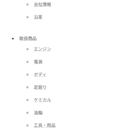
会社情報
沿革
取扱商品
エンジン
電装
ボディ
足廻り
ケミカル
油脂
工具・用品