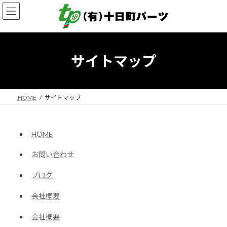
コ
ナ
ン
ビ
テ
ゲ
ン
ー
ツ
シ
へ
ョ
サイトマップ
ス
ン
キ
に
ッ
移
プ
動
HOME
サイトマップ
HOME
お問い合わせ
ブログ
会社概要
会社概要